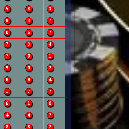
5
8
3
9
3
7
0
5
7
7
3
4
7
0
1
9
0
2
6
9
4
1
7
7
6
1
0
4
4
7
8
8
2