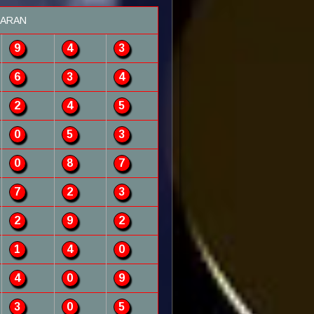
UARAN
9
4
3
6
3
4
2
4
5
0
5
3
0
8
7
7
2
3
2
9
2
1
4
0
4
0
9
3
0
5