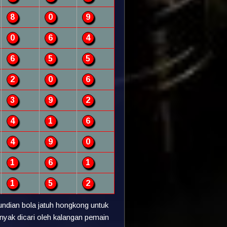
8
0
9
0
6
4
6
5
5
2
0
6
3
9
2
4
1
6
4
9
0
1
6
1
1
5
2
ndian bola jatuh hongkong untuk
banyak dicari oleh kalangan pemain