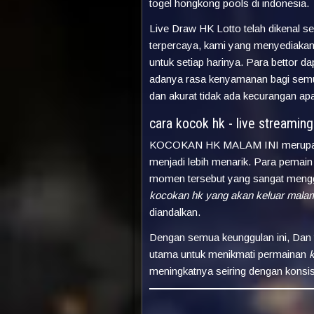
togel hongkong pools di indonesia.
Live Draw HK Lotto telah dikenal s
terpercaya, kami yang menyediakanny
untuk setiap harinya. Para bettor 
adanya rasa kenyamanan bagi semua
dan akurat tidak ada kecurangan a
cara kocok hk - live stream
KOCOKAN HK MALAM INI merupaka
menjadi lebih menarik. Para pemain
momen tersebut yang sangat mengget
kocokan hk yang akan keluar malam
diandalkan.
Dengan semua keunggulan ini, Dan ti
utama untuk menikmati permainan
meningkatnya seiring dengan kons