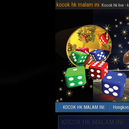
kocok hk malam ini
Kocok hk live - 
KOCOK HK MALAM INI
Hongkon
KOCOK HK MALAM INI